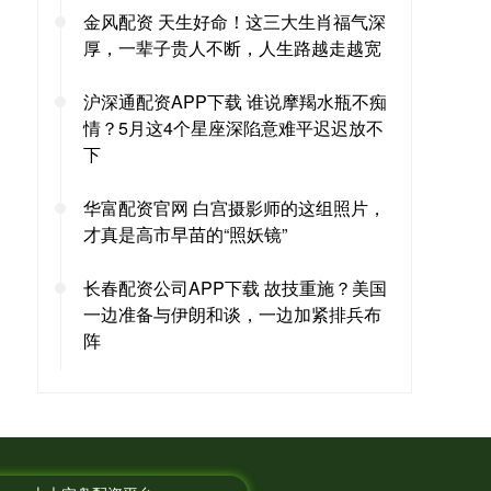
金风配资 天生好命！这三大生肖福气深
厚，一辈子贵人不断，人生路越走越宽
沪深通配资APP下载 谁说摩羯水瓶不痴
情？5月这4个星座深陷意难平迟迟放不
下
华富配资官网 白宫摄影师的这组照片，
才真是高市早苗的“照妖镜”
长春配资公司APP下载 故技重施？美国
一边准备与伊朗和谈，一边加紧排兵布
阵