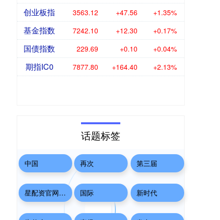
创业板指
3563.12
+47.56
+1.35%
基金指数
7242.10
+12.30
+0.17%
国债指数
229.69
+0.10
+0.04%
期指IC0
7877.80
+164.40
+2.13%
话题标签
中国
再次
第三届
星配资官网官网
国际
新时代