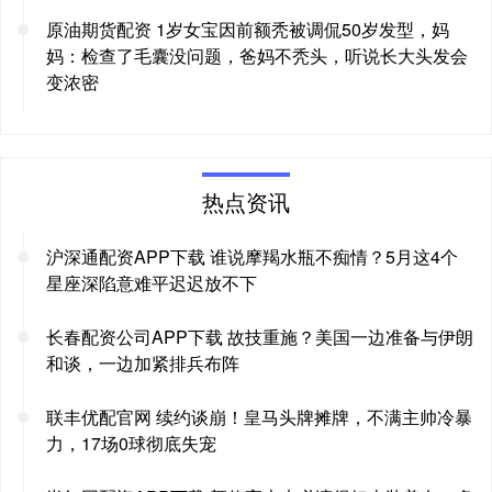
原油期货配资 1岁女宝因前额秃被调侃50岁发型，妈
妈：检查了毛囊没问题，爸妈不秃头，听说长大头发会
变浓密
热点资讯
沪深通配资APP下载 谁说摩羯水瓶不痴情？5月这4个
星座深陷意难平迟迟放不下
长春配资公司APP下载 故技重施？美国一边准备与伊朗
和谈，一边加紧排兵布阵
联丰优配官网 续约谈崩！皇马头牌摊牌，不满主帅冷暴
力，17场0球彻底失宠