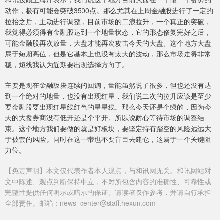
动作，极有可能会突破3500点。那么尤其在上周金融股进行了一定的
拉抬之后，主动进行调整，目前市场的二浪拉升，一个真正的突破，
我觉得必须得有金融股达到一个地量状态，它的形态修复完好之后，
可能金融股再次放量，大盘才能再次攻击今天的大盘。这个地方大盘
属于短期高位，但是它基本上也没有太大的波动，那么市场走得非常
稳，短线我认为近期要出现选择方向了。
主要是现在金融板块连续的回调，量能虽然说了很多，但也还没有达
到一个绝对的地量，也没有出现红星，我们说二次的拉升应该是至少
要金融股要出现红星线红色的星星线。那么今天还是个绿的，因为今
天的大盘券商没有低开还是个平开。所以说耐心等待市场的调整结
束。这个地方我们要做的就是好板块，要坚定持有踏空的风险远远大
于被套的风险。同时在这一带也不要盲目去建仓，这属于一个关键阻
力位。
【免责声明】本文仅代表作者本人观点，与和讯网无关。和讯网站对
文中陈述、观点判断保持中立，不对所包含内容的准确性、可靠性或
完整性提供任何明示或暗示的保证。请读者仅作参考，并请自行承担
全部责任。邮箱：news_center@staff.hexun.com