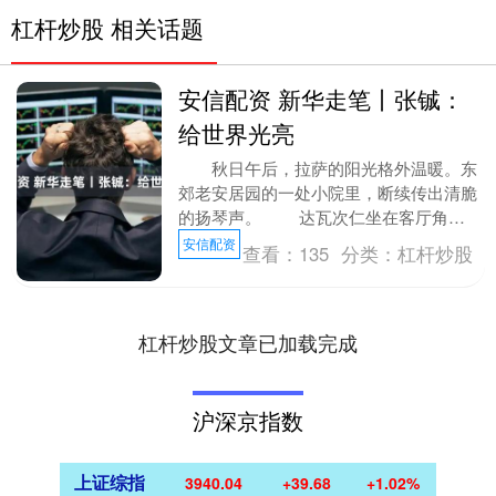
杠杆炒股 相关话题
安信配资 新华走笔丨张铖：
给世界光亮
秋日午后，拉萨的阳光格外温暖。东
郊老安居园的一处小院里，断续传出清脆
的扬琴声。 达瓦次仁坐在客厅角
落，手拿两个琴锤不停练习。他看不见
安信配资
查看：
135
分类：
杠杆炒股
光，但能感觉到阳光落....
杠杆炒股文章已加载完成
沪深京指数
上证综指
3940.04
+39.68
+1.02%