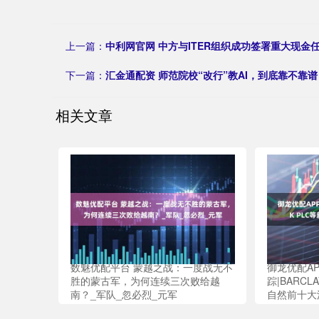
上一篇：
中利网官网 中方与ITER组织成功签署重大现金
下一篇：
汇金通配资 师范院校“改行”教AI，到底靠不靠谱
相关文章
数魅优配平台 蒙越之战：一度战无不
御龙优配AP
胜的蒙古军，为何连续三次败给越
踪|BARCL
南？_军队_忽必烈_元军
自然前十大